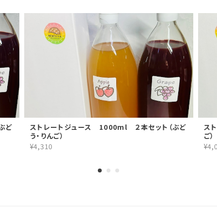
（ぶど
ストレートジュース 1000ml ２本セット（ぶど
スト
う・りんご）
ご）
¥4,310
¥4,